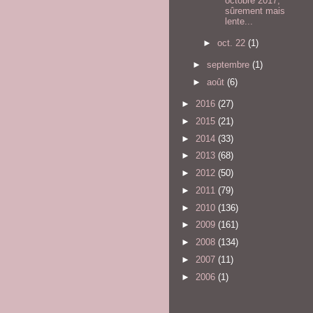
octobre 2017,
sûrement mais
lente...
►
oct. 22
(1)
►
septembre
(1)
►
août
(6)
►
2016
(27)
►
2015
(21)
►
2014
(33)
►
2013
(68)
►
2012
(50)
►
2011
(79)
►
2010
(136)
►
2009
(161)
►
2008
(134)
►
2007
(11)
►
2006
(1)