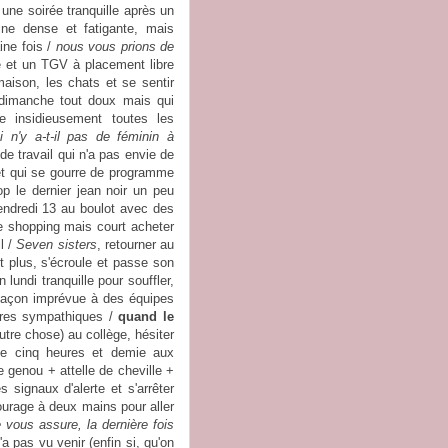
 une soirée tranquille après un
ine dense et fatigante, mais
ine fois /
nous vous prions de
 et un TGV à placement libre
maison, les chats et se sentir
 dimanche tout doux mais qui
re insidieusement toutes les
i n'y a-t-il pas de féminin à
 de travail qui n'a pas envie de
ulet qui se gourre de programme
op le dernier jean noir un peu
vendredi 13 au boulot avec des
le shopping mais court acheter
l /
Seven sisters
, retourner au
ut plus, s'écroule et passe son
lundi tranquille pour souffler,
e façon imprévue à des équipes
aires sympathiques /
quand le
tre chose) au collège, hésiter
s de cinq heures et demie aux
e genou + attelle de cheville +
s signaux d'alerte et s'arrêter
courage à deux mains pour aller
e vous assure, la dernière fois
'a pas vu venir (enfin si, qu'on