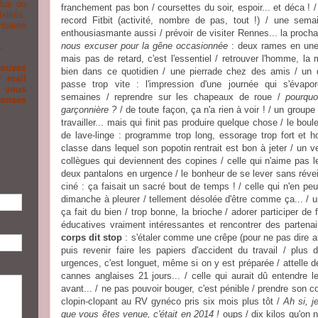
plus ou
franchement pas bon / coursettes du soir, espoir... et déca ! /
lités.
record Fitbit (activité, nombre de pas, tout !) / une sema
aires
enthousiasmante aussi / prévoir de visiter Rennes... la procha
nous excuser pour la gêne occasionnée
: deux rames en une
.
mais pas de retard, c'est l'essentiel / retrouver l'homme, la 
ouvez
bien dans ce quotidien / une pierrade chez des amis / un
r mail
passe trop vite : l'impression d'une journée qui s'évapo
 vous
semaines / reprendre sur les chapeaux de roue /
pourquo
ponses
garçonnière ?
/ de toute façon, ça n'a rien à voir ! / un groupe
travailler... mais qui finit pas produire quelque chose / le bo
de lave-linge : programme trop long, essorage trop fort et h
classe dans lequel son popotin rentrait est bon à jeter / un 
collègues qui deviennent des copines / celle qui n'aime pas 
deux pantalons en urgence / le bonheur de se lever sans révei
ciné : ça faisait un sacré bout de temps ! / celle qui n'en pe
dimanche à pleurer / tellement désolée d'être comme ça... / un 
ça fait du bien / trop bonne, la brioche / adorer participer d
éducatives vraiment intéressantes et rencontrer des parten
corps dit stop
: s'étaler comme une crêpe (pour ne pas dire au
puis revenir faire les papiers d'accident du travail / plu
urgences, c'est longuet, même si on y est préparée / attelle d
cannes anglaises 21 jours... / celle qui aurait dû entendre le
avant... / ne pas pouvoir bouger, c'est pénible / prendre son 
clopin-clopant au RV gynéco pris six mois plus tôt /
Ah si, j
que vous êtes venue, c'était en 2014 !
oups / dix kilos qu'on n