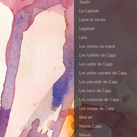
Jardin
La Capitale
Laine et tricots
Légèreté
Leïa
Les envies du mardi
Les futilités de Capp
Les outils de Capp
Les petits carnets de Capp
Les placards de Capp
Les sacs de Capp
Les surprises de Capp
Les swaps de Capp
Mail art
Mamie Capp
Marvin