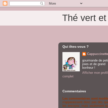
Thé vert e
Qui êtes-vous ?
Cappuccinett
gourmande de peti
joies et de grand
bonheur !
Afficher mon profil
complet
Commentaires
Les commentaires sont modé
n'apparaissent donc pas dès qu
les envoyez, mais seulement qu