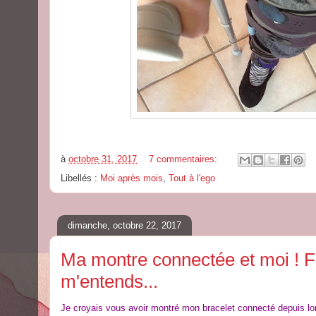
à
octobre 31, 2017
7 commentaires:
Libellés :
Moi après mois
,
Tout à l'ego
dimanche, octobre 22, 2017
Ma montre connectée et moi ! Fit
m'entends...
Je croyais vous avoir montré mon bracelet connecté depuis lo