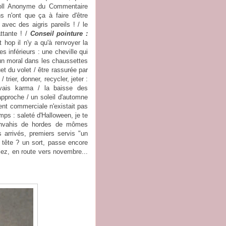
Troll Anonyme du Commentaire
n'ont que ça à faire d'être
vec des aigris pareils ! / le
attante ! /
Conseil pointure :
 hop il n'y a qu'à renvoyer la
s inférieurs : une cheville qui
un moral dans les chaussettes
et du volet / être rassurée par
trier, donner, recycler, jeter :
vais karma / la baisse des
approche / un soleil d'automne
ent commerciale n'existait pas
mps : saleté d'Halloween, je te
 envahis de hordes de mômes
 arrivés, premiers servis "un
 tête ? un sort, passe encore
ez, en route vers novembre...