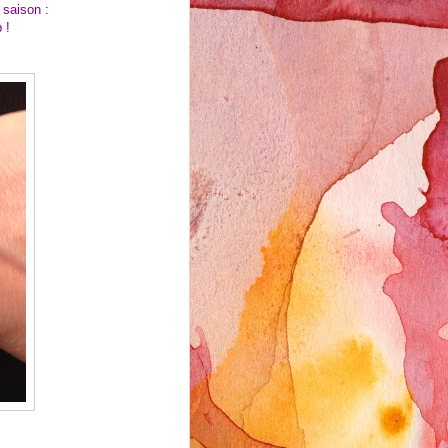
a saison :
 !