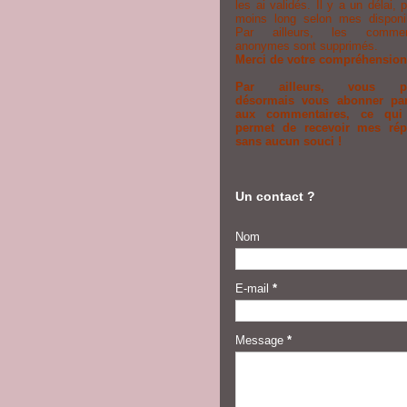
les ai validés. Il y a un délai, 
moins long selon mes disponibi
Par ailleurs, les comment
anonymes sont supprimés.
Merci de votre compréhension
Par ailleurs, vous p
désormais vous abonner pa
aux commentaires, ce qui
permet de recevoir mes ré
sans aucun souci !
Un contact ?
Nom
E-mail
*
Message
*