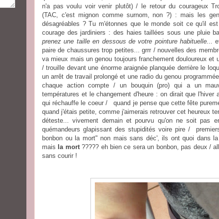
n'a pas voulu voir venir plutôt) / le retour du courageux 
(TAC, c'est mignon comme surnom, non ?) : mais les gens 
désagréables ? Tu m'étonnes que le monde soit ce qu'il est a
courage des jardiniers : des haies taillées sous une pluie b
prenez une taille en dessous de votre pointure habituelle...
et
paire de chaussures trop petites... grrr / nouvelles des membre
va mieux mais un genou toujours franchement douloureux et 
/ trouille devant une énorme araignée planquée derrière le loqu
un arrêt de travail prolongé et une radio du genou programmée / 
chaque action compte / un bouquin (pro) qui a un mau
températures et le changement d'heure : on dirait que l'hiver 
qui réchauffe le coeur / quand je pense que cette fête purem
quand j'étais petite, comme j'aimerais retrouver cet heureux te
déteste... vivement demain et pourvu qu'on ne soit pas
quémandeurs glapissant des stupidités voire pire / premiers
bonbon ou la mort" non mais sans déc', ils ont quoi dans la
mais
la mort
????? eh bien ce sera un bonbon, pas deux / all
sans courir !