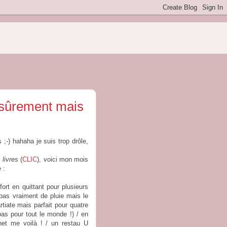
 sûrement mais
s ;-) hahaha je suis trop drôle,
 livres
(
CLIC
), voici mon mois
e :
fort en quittant pour plusieurs
 pas vraiment de pluie mais le
tiate mais parfait pour quatre
as pour tout le monde !) / en
ernet me voilà ! / un restau U