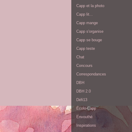
Capp et la photo
Capp lit...
Capp mange
Capp s'organise
Capp se bouge
Capp teste
Chat
Concours
Correspondances
DBH
DBH 2.0
Défi13
Écolo-Capp
Envouthé
Inspirations