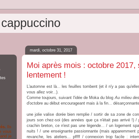
t cappuccino
mardi, octobre 31, 2017
Moi après mois : octobre 2017,
e
lentement !
tes
L'automne est là... les feuilles tombent (et il n'y a pas qu'elle
vous allez voir...).
Comme toujours, suivant l'idée de Moka du blog
Au milieu des
d'octobre au début encourageant mais à la fin... désarçonnant
une jolie valise dorée bien remplie / sortir de sa zone de con
jours son chez-soi (des années que ça n'était pas arrivé !) /
crachin breton, ce n'est pas une légende... / un logement spar
rés.
Ils
nuits ! / une enseignante passionnante (mais apparemment p
e vous
and je
revanche, les ateliers... pffff / connexion trop facile : int