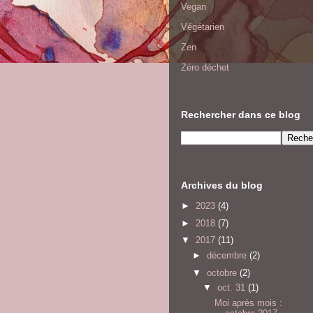
Vegan
Végétarien
Zen
Zéro déchet
Rechercher dans ce blog
Archives du blog
►
2023
(4)
►
2018
(7)
▼
2017
(11)
►
décembre
(2)
▼
octobre
(2)
▼
oct. 31
(1)
Moi après mois :