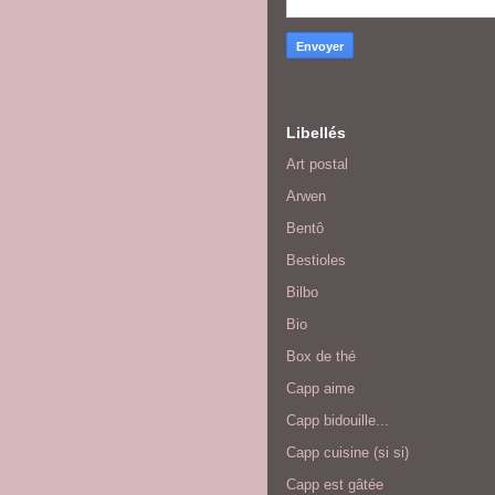
Libellés
Art postal
Arwen
Bentô
Bestioles
Bilbo
Bio
Box de thé
Capp aime
Capp bidouille...
Capp cuisine (si si)
Capp est gâtée